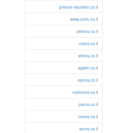
greece-vacation.co.il
www.corfu.co.il
athens.co.il
rodos.co.il
sifnos.co.il
agistri.co.il
epirus.co.il
mykonos.co.il
paros.co.il
naxos.co.il
syros.co.il